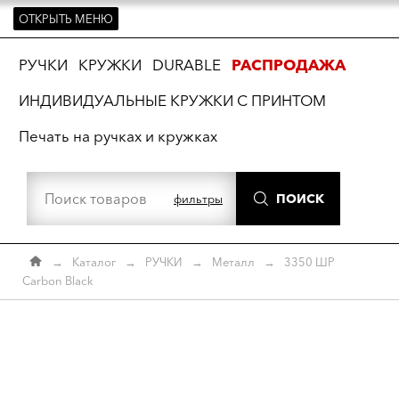
ОТКРЫТЬ МЕНЮ
ть
РУЧКИ
КРУЖКИ
DURABLE
РАСПРОДАЖА
ИНДИВИДУАЛЬНЫЕ КРУЖКИ С ПРИНТОМ
Печать на ручках и кружках
ПОИСК
фильтры
→
Каталог
→
РУЧКИ
→
Металл
→
3350 ШР
Carbon Black