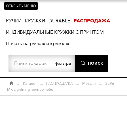
ОТКРЫТЬ МЕНЮ
ть
РУЧКИ
КРУЖКИ
DURABLE
РАСПРОДАЖА
ИНДИВИДУАЛЬНЫЕ КРУЖКИ С ПРИНТОМ
Печать на ручках и кружках
ПОИСК
фильтры
→
Каталог
→
РАСПРОДАЖА
→
Металл
→
3096
МК Lightning ночное небо