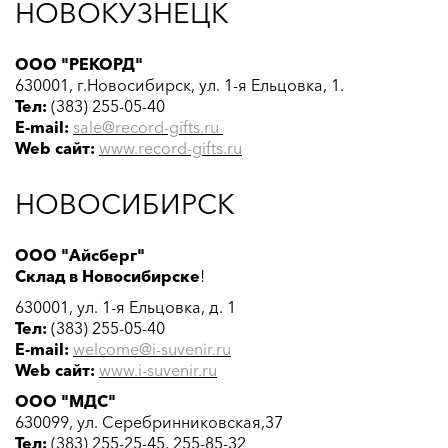
НОВОКУЗНЕЦК
ООО "РЕКОРД"
630001, г.Новосибирск, ул. 1-я Ельцовка, 1.
Тел:
(383) 255-05-40
E-mail:
sale@record-gifts.ru
Web сайт:
www.record-gifts.ru
НОВОСИБИРСК
ООО "Айсберг"
Склад в Новосибирске
!
630001, ул. 1-я Ельцовка, д. 1
Тел:
(383) 255-05-40
E-mail:
welcome@i-suvenir.ru
Web сайт:
www.
i-suvenir.ru
ООО "МДС"
630099, ул. Серебринниковская,37
Тел:
(383) 255-25-45, 255-85-32