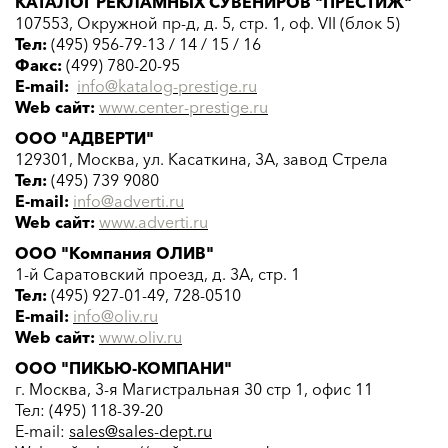
КАТАЛОГ РЕКЛАМНЫХ СУВЕНИРОВ "ПРЕСТИЖ"
107553, Окружной пр-д, д. 5, стр. 1, оф. VII (блок 5)
Тел:
(495) 956-79-13 / 14 / 15 / 16
Факс:
(499) 780-20-95
E-mail:
info@katalog-
prestige.ru
Web сайт:
www.center-prestige.ru
ООО "АДВЕРТИ"
129301,
Москва, ул. Касаткина, 3А, завод Стрела
Тел:
(495) 739 9080
E-mail:
info@adverti.ru
Web сайт:
www.adverti.ru
ООО "Компания ОЛИВ"
1-й Саратовский проезд, д. 3А, стр. 1
Тел:
(495) 927-01-49, 728-0510
E-mail:
info@oliv.ru
Web сайт:
www.
oliv
.ru
ООО "ПИКЬЮ-КОМПАНИ"
г. Москва, 3-я Магистральная 30 стр 1, офис 11
Тел: (495) 118-39-20
E-mail:
sales@sales-dept.ru