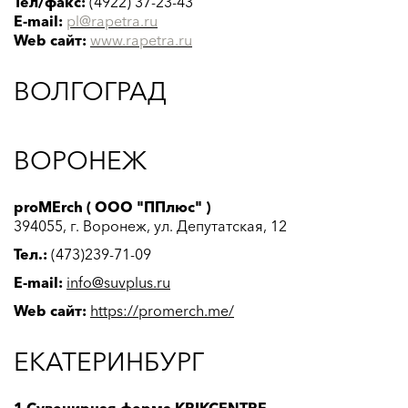
Тел/факс:
(4922) 37-23-43
E-mail:
pl@rapetra.ru
Web сайт:
www.
rapetra.ru
ВОЛГОГРАД
ВОРОНЕЖ
proMErch ( ООО "ППлюс" )
394055, г. Воронеж, ул. Депутатская, 12
Тел.:
(473)239-71-09
E-mail:
info@suvplus.ru
Web сайт:
https://promerch.me/
ЕКАТЕРИНБУРГ