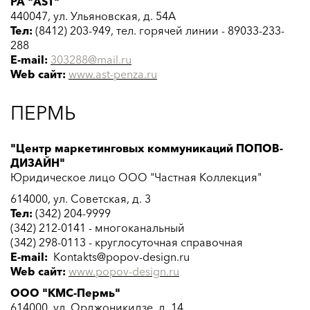
РА "AST"
440047, ул. Ульяновская, д. 54А
Тел:
(8412) 203-949, тел. горячей линии - 89033-233-
288
E-mail:
303288@mail.ru
Web сайт:
www.ast-penza.ru
ПЕРМЬ
"Центр маркетинговых коммуникаций ПОПОВ-
ДИЗАЙН"
Юридическое лицо ООО "Частная Коллекция"
614000, ул. Советская, д. 3
Тел:
(342) 204-9999
(342) 212-0141 - многоканальный
(342) 298-0113 - круглосуточная справочная
E-mail:
Kontakts@popov-design.ru
Web сайт:
www.popov-design.ru
ООО "КМС-Пермь"
614000, ул. Орджоникидзе, д. 14