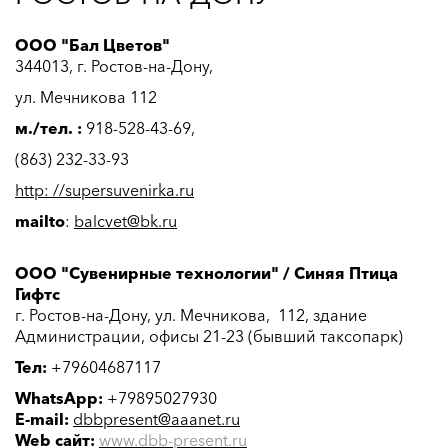
ООО "Бал Цветов"
344013, г. Ростов-на-Дону,
ул. Мечникова 112
м./тел. :
918-528-43-69,
(863) 232-33-93
http: //
supersuvenirka.ru
mailto
:
balcvet@bk.ru
ООО "Сувенирные технологии" / Синяя Птица
Гифтс
г. Ростов-на-Дону, ул. Мечникова, 112, здание
Администрации, офисы 21-23 (бывший таксопарк)
Тел:
+79604687117
WhatsApp:
+79895027930
E-mail:
dbbpresent@aaanet.ru
Web сайт:
www.dbb-present.ru