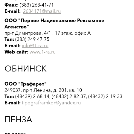
Факс:
(383) 263-41-71
E-mail:
2634171@mail.ru
ООО "Первое Национальное Рекламное
Агенство"
пр-т Димитрова, 4/1 , 17 этаж, офис А
Тел:
(383) 249-47-75
E-mail:
info@1-ra.ru
Web сайт:
www.1-ra.ru
ОБНИНСК
ООО "Трафарет"
249037, пр-т Ленина, д. 201, кв. 10
Тел:
(48439) 2-68-14, (48432) 2-82-37, (48432) 2-19-33
E-mail:
tipograframkor@yandex.ru
ПЕНЗА