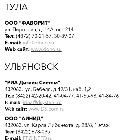
ТУЛА
ООО "ФАВОРИТ"
ул. Пирогова, д. 14А, оф. 214
Тел:
(4872) 70-21-57, 30-89-07
E-mail:
info@dono.su
Web сайт:
www.
dono
.su
УЛЬЯНОВСК
"РИА Дизайн Систем"
432063, ул. Бебеля, д.49/31, каб. 1,2
(8422) 42-20-42, 41-04-77, 41-65-98, 41-84-76
Тел:
irina@dsystem.ru
E-mail:
www.DS.com.ru
Web сайт:
ООО "АЙНИД"
432063, ул. Карла Либкнехта, д. 28/8, 1 этаж
Тел:
(8422) 678-095
E-mail:
EE@iNEED.ru