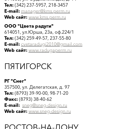
Тел:
(342) 237-5957, 218-3457
E-mail:
manager@kms.perm.ru
Web сайт:
www.
kms.perm
.ru
ООО "Цвета радуги"
614051, ул.Юрша, 23а, оф.224/1
Тел:
(342) 259-49-57, 237-55-80
E-mail:
cvetaradugi2010@gmail.com
Web сайт:
www.radugaperm.ru
ПЯТИГОРСК
РГ "Снег"
357500, ул. Делегатская, д. 97
Тел:
(8793) 39-90-00, 98-71-20
Факс:
(8793) 38-40-62
E-mail:
sneg@sneg-design.ru
Web сайт:
www.sneg-design.ru
РОСТОВ-НА-ДОНУ