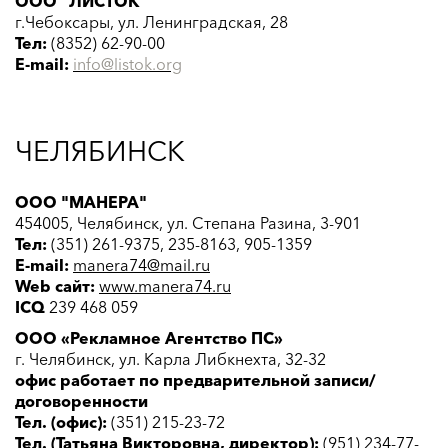
ООО "ЛИСТОК"
г.Чебоксары, ул. Ленинградская, 28
Тел:
(8352) 62-90-00
E-mail:
info
@listok.org
ЧЕЛЯБИНСК
ООО "МАНЕРА"
454005, Челябинск, ул. Степана Разина, 3-901
Тел:
(351) 261-9375, 235-8163, 905-1359
E-mail:
manera74@mail.ru
Web сайт:
www.manera74.ru
ICQ
239 468 059
ООО «Рекламное Агентство ПС»
г. Челябинск, ул. Карла Либкнехта, 32-32
офис работает по предварительной записи/
договоренности
Тел. (офис):
(351) 215-23-72
Тел. (Татьяна Викторовна, директор):
(951) 234-77-