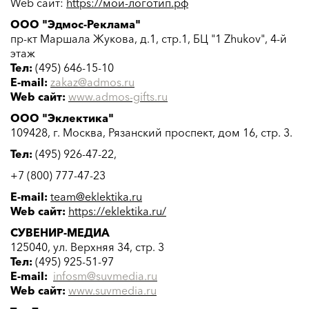
Web сайт:
https://мой-логотип.рф
ООО "Эдмос-Реклама"
пр-кт Маршала Жукова, д.1, стр.1, БЦ "1 Zhukov", 4-й
этаж
Тел:
(495) 646-15-10
E-mail:
zakaz@admos.ru
Web сайт:
www.admos-gifts.ru
ООО "Эклектика"
109428, г. Москва, Рязанский проспект, дом 16, стр. 3.
Тел:
(495) 926-47-22,
+7 (800) 777-47-23
E-mail:
team
@eklektika.ru
Web сайт:
https://eklektika.ru/
СУВЕНИР-МЕДИА
125040, ул. Верхняя 34, стр. 3
Тел:
(495) 925-51-97
E-mail:
i
nfosm@suvmedia
.ru
Web сайт:
www.
suvmedia
.ru