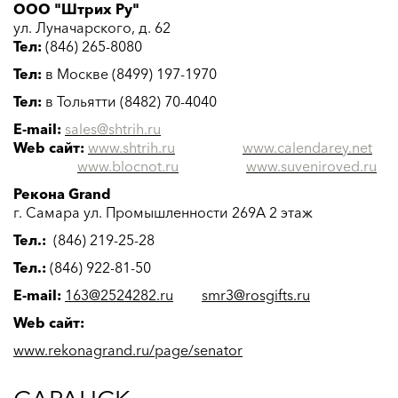
ООО "Штрих Ру"
ул. Луначарского, д. 62
Тел:
(846) 265-8080
Тел:
в Москве (8499) 197-1970
Тел:
в Тольятти (8482) 70-4040
E-mail:
sales@shtrih.ru
Web сайт:
www.shtrih.ru
www.calendarey.net
www.blocnot.ru
www.suveniroved.ru
Рекона Grand
г. Самара ул. Промышленности 269А 2 этаж
Тел.:
(846) 219-25-28
Тел.:
(846) 922-81-50
E-mail:
163@2524282.ru
smr3@rosgifts.ru
Web сайт:
www.rekonagrand.ru/page/senator