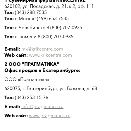
1 Сувенирная ферма KRIKCENTRE
620102, ул. Посадская, д. 21, к.2, оф. 111
Тел:
(343) 288-7535
Тел:
в Москве (499) 653-7535
Тел:
в Челябинске 8 (800) 707-0935
Тел:
в Тюмени 8 (800) 707-0935
E-mail:
mk
@
krikcentre
.
com
Web сайт:
www.krikcentre.com
2 ООО "ПРАГМАТИКА"
Офис продаж в Екатеринбурге:
ООО «Прагматика»
620075, г. Екатеринбург, ул. Бажова, д. 68
Тел:
(343) 253-15-76
E-mail:
info@pragmatica.ru
Web сайт:
www.pragmatica.ru