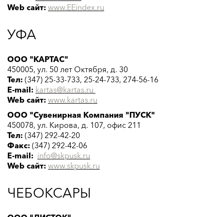
Web сайт:
www.EEindex.ru
УФА
ООО "КАРТАС"
450005, ул. 50 лет Октября, д. 30
Тел:
(347) 25-33-733, 25-24-733, 274-56-16
E-mail:
kartas@
kartas.ru
Web сайт:
www.kartas.ru
ООО "Сувенирная Компания "ПУСК"
450078, ул. Кирова, д. 107, офис 211
Тел:
(347) 292-42-20
Факс:
(347) 292-42-06
E-mail:
info@skpusk
.ru
Web сайт:
www.
skpusk
.ru
ЧЕБОКСАРЫ