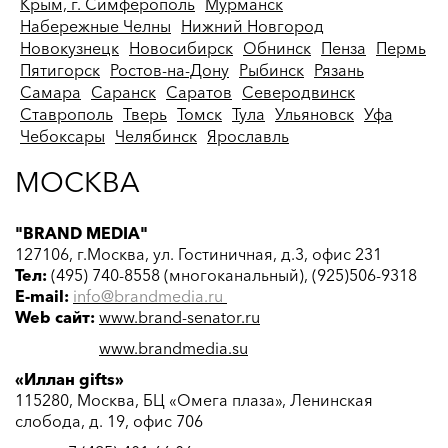
Крым, г. Симферополь
Мурманск
Набережные Челны
Нижний Новгород
Новокузнецк
Новосибирск
Обнинск
Пенза
Пермь
Пятигорск
Ростов-на-Дону
Рыбинск
Рязань
Самара
Саранск
Саратов
Северодвинск
Ставрополь
Тверь
Томск
Тула
Ульяновск
Уфа
Чебоксары
Челябинск
Ярославль
МОСКВА
"BRAND MEDIA"
127106, г.Москва, ул. Гостиничная, д.3, офис 231
Тел:
(495) 740-8558 (многоканальный), (925)506-9318
E-mail:
info@brandmedia.ru
Web сайт:
www.brand-senator.ru
www.brandmedia.su
«Иллан gifts»
115280, Москва, БЦ «Омега плаза», Ленинская
слобода, д. 19, офис 706