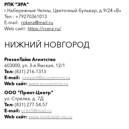
РПК "ЭРА"
г.Набережные Челны, Цветочный бульвар, д.9/24 «В»
Тел.:
+79270361013
E-mail:
rpkera@mail.ru
Web сайт:
https://rcera.ru/
НИЖНИЙ НОВГОРОД
PresenТайм Агентство
603000, ул. 3-я Ямская, 12/1
Тел:
(831) 216-1313
E-mail:
present@souvenirnn.ru
Web сайт:
www.
souvenirnn
.ru
ООО "Принт-Центр"
ул. Стрелка, д. 7Д
Тел:
(831) 277-54-57
E-mail:
print5@mail.ru
Web сайт:
www.printcentr-nn.ru