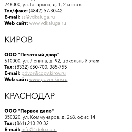
248000, ул. Гагарина, д. 1, 2-й этаж
Тел/факс:
(4842) 57-30-42
E-mail:
ss@vdkaluga.ru
Web сайт:
www.
vdkaluga.ru
КИРОВ
ООО "Печатный двор"
610000, ул. Ленина, д. 92, цокольный этаж
Тел:
(8332) 650-700, 385-755
E-mail:
pdvor@copy.kirov.ru
Web сайт:
www.
pdvor
.kirv
.ru
КРАСНОДАР
ООО "Первое дело"
350020, ул. Коммунаров, д. 268, офис 14
Тел:
(861) 210-20-32
E-mail:
info@1delo.com