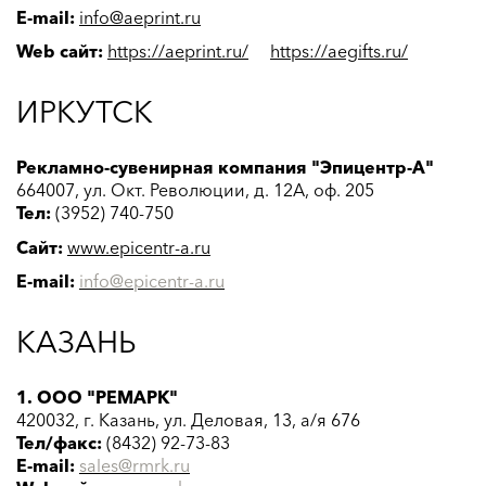
E-mail:
info@aeprint.ru
Web сайт:
https://aeprint.ru/
https://aegifts.ru/
ИРКУТСК
Рекламно-сувенирная компания "Эпицентр-А"
664007, ул. Окт. Революции, д. 12А, оф. 205
Тел:
(3952) 740-750
Сайт:
www.epicentr-a.ru
E-mail:
info@epicentr-a.ru
КАЗАНЬ
1. ООО "РЕМАРК"
420032, г. Казань, ул. Деловая, 13, а/я 676
Тел/факс:
(8432) 92-73-83
E-mail:
sales@rmrk.ru