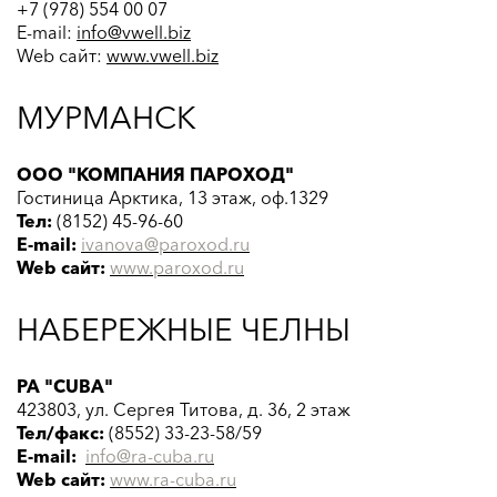
+7 (978) 554 00 07
E-mail:
info@vwell.biz
Web сайт:
www.vwell.biz
МУРМАНСК
ООО "КОМПАНИЯ ПАРОХОД"
Гостиница Арктика, 13 этаж, оф.1329
Тел:
(8152) 45-96-60
E-mail:
ivanova@paroxod.ru
Web сайт:
www.paroxod.ru
НАБЕРЕЖНЫЕ ЧЕЛНЫ
РА "CUBA"
423803, ул. Сергея Титова, д. 36, 2 этаж
Тел/факс:
(8552) 33-23-58/59
E-mail:
info@ra-cuba.ru
Web сайт:
www.
ra-cuba
.ru