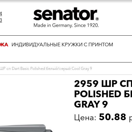
4
3
АЖА
ИНДИВИДУАЛЬНЫЕ КРУЖКИ С ПРИНТОМ
ШР сп Dart Basic Polished белый/серый Cool Gray 9
2959 ШР СП
POLISHED 
GRAY 9
50.88
Цена: