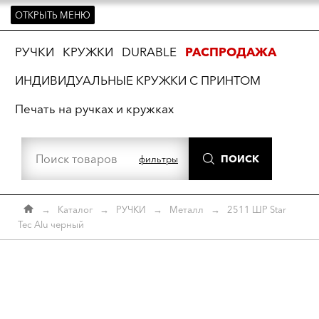
ОТКРЫТЬ МЕНЮ
ть
РУЧКИ
КРУЖКИ
DURABLE
РАСПРОДАЖА
ИНДИВИДУАЛЬНЫЕ КРУЖКИ С ПРИНТОМ
Печать на ручках и кружках
ПОИСК
фильтры
→
Каталог
→
РУЧКИ
→
Металл
→
2511 ШР Star
Tec Alu черный