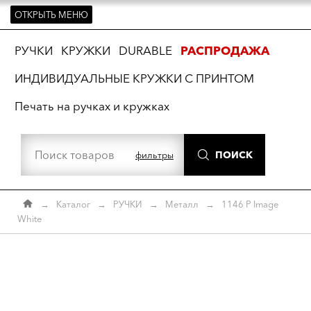
ОТКРЫТЬ МЕНЮ
ть
РУЧКИ
КРУЖКИ
DURABLE
РАСПРОДАЖА
ИНДИВИДУАЛЬНЫЕ КРУЖКИ С ПРИНТОМ
Печать на ручках и кружках
ПОИСК
фильтры
→
Каталог
→
РУЧКИ
→
Металл
→
1146 Р Image
White