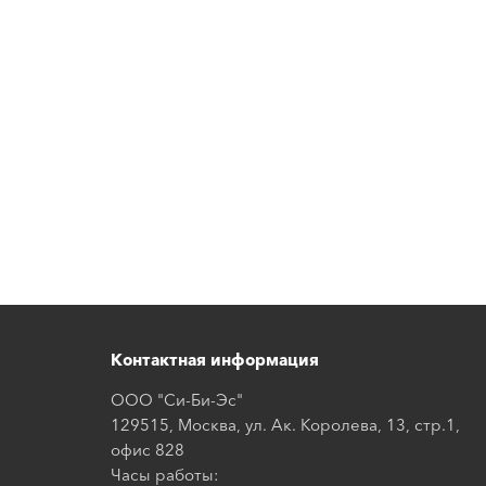
Контактная информация
ООО "Си-Би-Эс"
129515, Москва, ул. Ак. Королева, 13, стр.1,
офис 828
Часы работы: