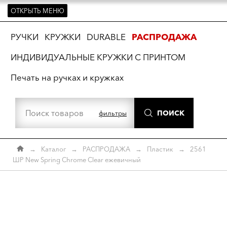
ОТКРЫТЬ МЕНЮ
ть
РУЧКИ
КРУЖКИ
DURABLE
РАСПРОДАЖА
ИНДИВИДУАЛЬНЫЕ КРУЖКИ С ПРИНТОМ
Печать на ручках и кружках
ПОИСК
фильтры
→
Каталог
→
РАСПРОДАЖА
→
Пластик
→
2561
ШР New Spring Chrome Clear ежевичный