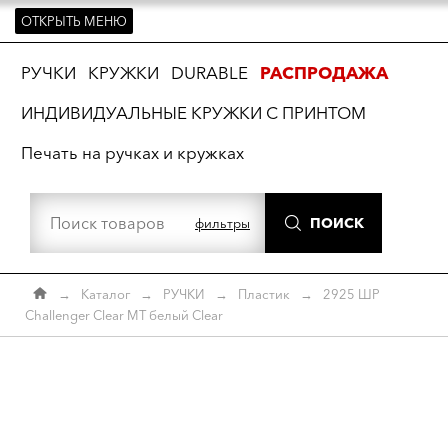
ОТКРЫТЬ МЕНЮ
ть
РУЧКИ
КРУЖКИ
DURABLE
РАСПРОДАЖА
ИНДИВИДУАЛЬНЫЕ КРУЖКИ С ПРИНТОМ
Печать на ручках и кружках
ПОИСК
фильтры
→
Каталог
→
РУЧКИ
→
Пластик
→
2925 ШР
Challenger Clear MT белый Clear