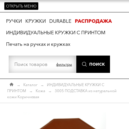
ОТКРЫТЬ МЕНЮ
ть
РУЧКИ
КРУЖКИ
DURABLE
РАСПРОДАЖА
ИНДИВИДУАЛЬНЫЕ КРУЖКИ С ПРИНТОМ
Печать на ручках и кружках
ПОИСК
фильтры
→
Каталог
→
ИНДИВИДУАЛЬНЫЕ КРУЖКИ С
ПРИНТОМ
→
Кожа
→
3005 ПОДСТАВКА из натуральной
кожи Коричневая