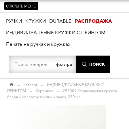
ОТКРЫТЬ МЕНЮ
ть
РУЧКИ
КРУЖКИ
DURABLE
РАСПРОДАЖА
ИНДИВИДУАЛЬНЫЕ КРУЖКИ С ПРИНТОМ
Печать на ручках и кружках
ПОИСК
фильтры
→
Каталог
→
ИНДИВИДУАЛЬНЫЕ КРУЖКИ С
ПРИНТОМ
→
Керамика
→
295009 Керамическая кружка
белая Император горящих задач, 330 мл