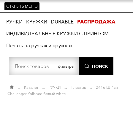
ОТКРЫТЬ МЕНЮ
ть
РУЧКИ
КРУЖКИ
DURABLE
РАСПРОДАЖА
ИНДИВИДУАЛЬНЫЕ КРУЖКИ С ПРИНТОМ
Печать на ручках и кружках
ПОИСК
фильтры
→
Каталог
→
РУЧКИ
→
Пластик
→
2416 ШР сп
Challenger Polished белый white